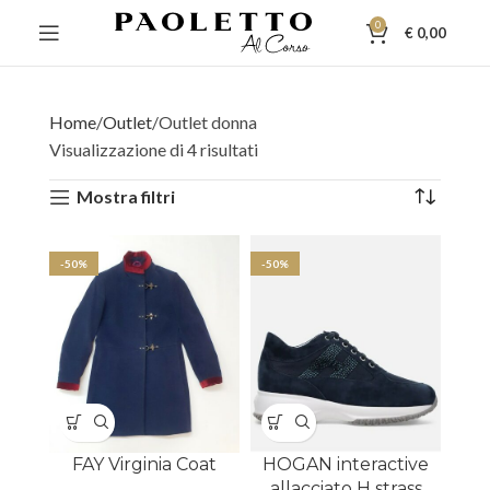
0
€
0,00
Home
Outlet
Outlet donna
Visualizzazione di 4 risultati
Mostra filtri
-50%
-50%
FAY Virginia Coat
HOGAN interactive
allacciato H strass