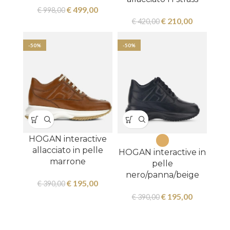
€
499,00
€
998,00
€
210,00
€
420,00
-50%
-50%
HOGAN interactive
allacciato in pelle
HOGAN interactive in
marrone
pelle
nero/panna/beige
€
195,00
€
390,00
€
195,00
€
390,00