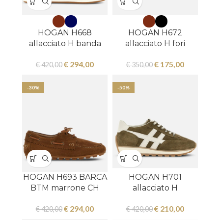
HOGAN H668
HOGAN H672
allacciato H banda
allacciato H fori
€
294,00
€
175,00
€
420,00
€
350,00
-30%
-50%
HOGAN H693 BARCA
HOGAN H701
BTM marrone CH
allacciato H
€
294,00
€
210,00
€
420,00
€
420,00