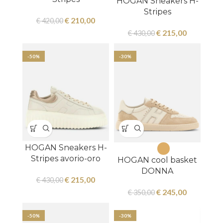
HOGAN Sneakers H-
Stripes
€
210,00
€
420,00
€
215,00
€
430,00
-50%
-30%
HOGAN Sneakers H-
Stripes avorio-oro
HOGAN cool basket
DONNA
€
215,00
€
430,00
€
245,00
€
350,00
-50%
-30%