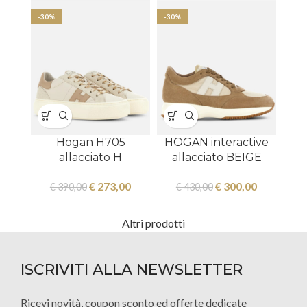
-30%
-30%
Hogan H705
HOGAN interactive
allacciato H
allacciato BEIGE
€
273,00
€
300,00
€
390,00
€
430,00
Altri prodotti
ISCRIVITI ALLA NEWSLETTER
Ricevi novità, coupon sconto ed offerte dedicate