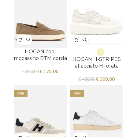
HOGAN cool
mocassino BTM corda
HOGAN H-STRIPES
allacciato H forata
€
175,00
€
350,00
€
300,00
€
430,00
-30%
-50%