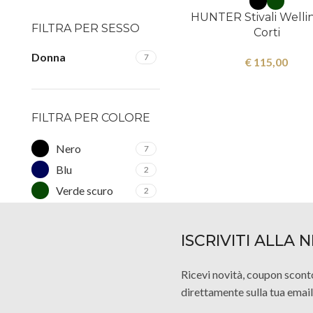
HUNTER Stivali Welli
FILTRA PER SESSO
Corti
Donna
7
€
115,00
FILTRA PER COLORE
Nero
7
Blu
2
Verde scuro
2
ISCRIVITI ALLA
Ricevi novità, coupon scont
direttamente sulla tua email