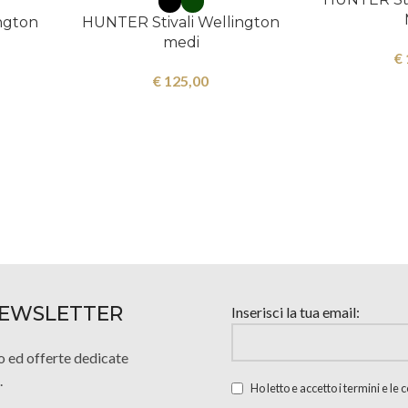
ngton
HUNTER Stivali Wellington
medi
€
€
125,00
 NEWSLETTER
Inserisci la tua email:
o ed offerte dedicate
.
Ho letto e accetto i termini e le