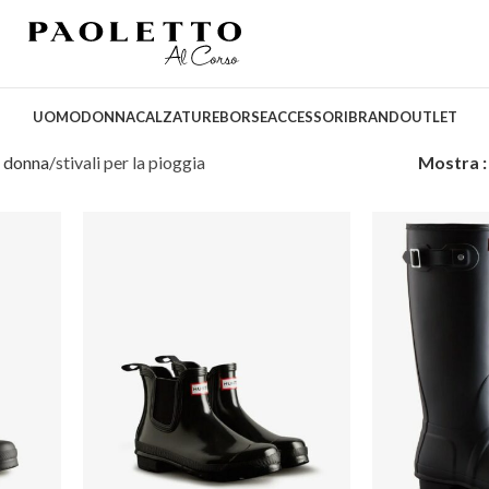
UOMO
DONNA
CALZATURE
BORSE
ACCESSORI
BRAND
OUTLET
e donna
stivali per la pioggia
Mostra