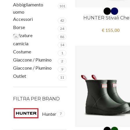
Abbigliamento
101
uomo
HUNTER Stivali Che
Accessori
42
Borse
24
€
155,00
Calzature
86
camicia
14
Costume
1
Giaccone / Piumino
2
Giaccone / Piumino
9
Outlet
11
FILTRA PER BRAND
Hunter
7