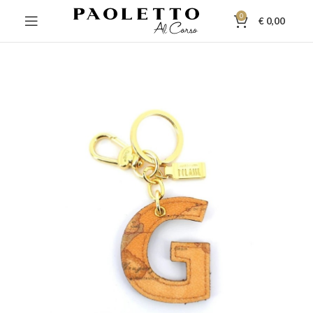
0
€
0,00