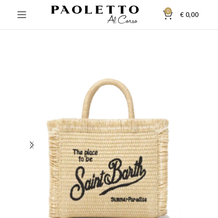
0
€
0,00