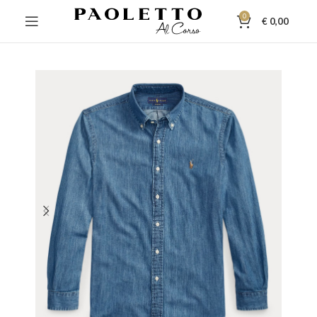
0
€
0,00