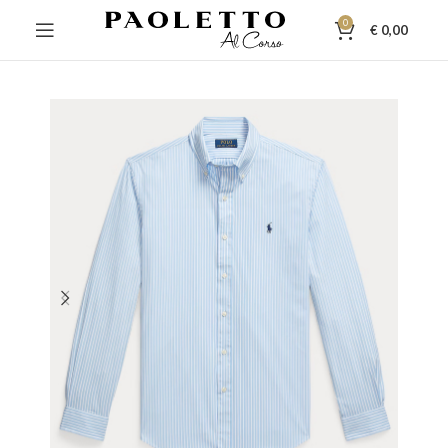
0
€
0,00