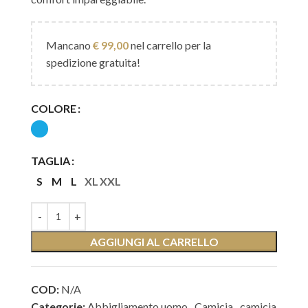
Mancano
€
99,00
nel carrello per la
spedizione gratuita!
COLORE
TAGLIA
S
M
L
XL
XXL
AGGIUNGI AL CARRELLO
COD:
N/A
Categorie:
Abbigliamento uomo
,
Camicia
,
camicia