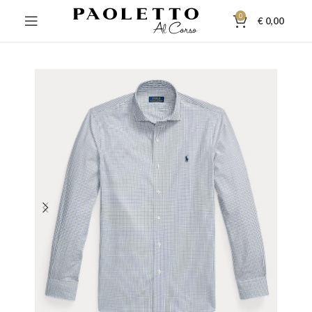
0
€
0,00