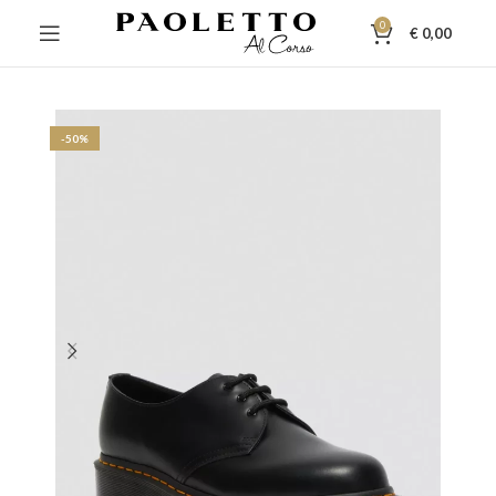
0
€
0,00
-50%