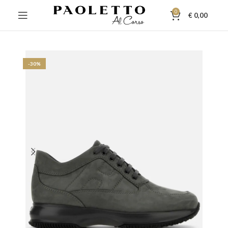
0
€
0,00
-30%