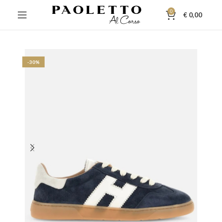
0
€
0,00
-30%