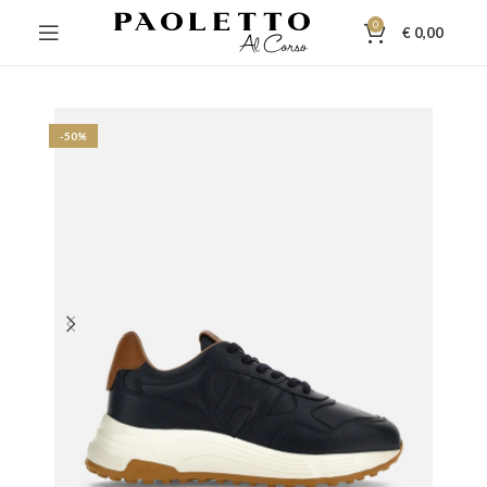
0
€
0,00
-50%