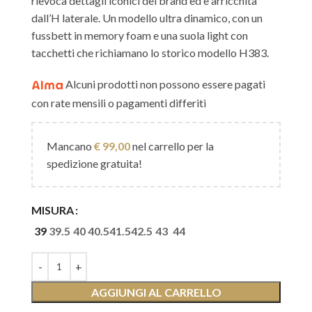
rievoca dettagli iconici del brand ed è arricchita
dall’H laterale. Un modello ultra dinamico, con un
fussbett in memory foam e una suola light con
tacchetti che richiamano lo storico modello H383.
Alcuni prodotti non possono essere pagati
con rate mensili o pagamenti differiti
Mancano
€
99,00
nel carrello per la
spedizione gratuita!
MISURA
39
39.5
40
40.5
41.5
42.5
43
44
AGGIUNGI AL CARRELLO