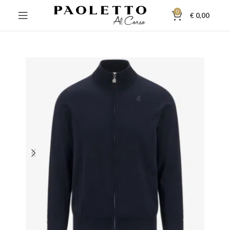
0
€
0,00