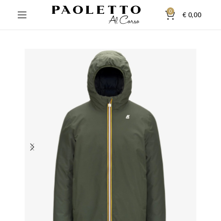
0
€
0,00