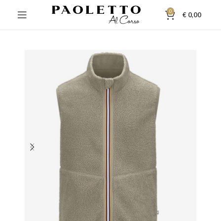
0
€
0,00