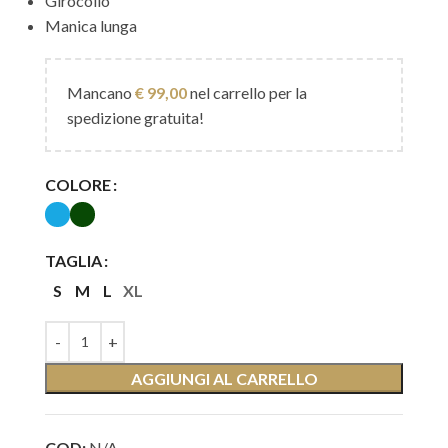
Girocollo
Manica lunga
Mancano
€
99,00
nel carrello per la
spedizione gratuita!
COLORE
TAGLIA
S
M
L
XL
AGGIUNGI AL CARRELLO
COD:
N/A