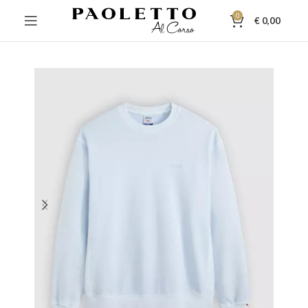
0
€
0,00