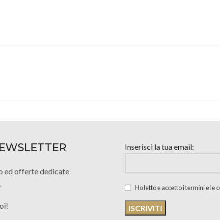
 NEWSLETTER
Inserisci la tua email:
o ed offerte dedicate
.
Ho letto e accetto i termini e le
oi!