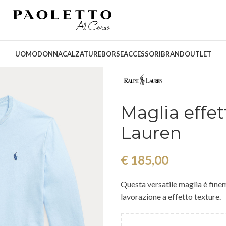
UOMO
DONNA
CALZATURE
BORSE
ACCESSORI
BRAND
OUTLET
Maglia effet
Lauren
€
185,00
Questa versatile maglia è fine
lavorazione a effetto texture.