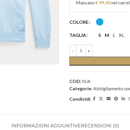
Mancano
€
99,00
nel carrel
COLORE
S
M
L
XL
TAGLIA
COD:
N/A
Categorie:
Abbigliamento u
Condividi:
INFORMAZIONI AGGIUNTIVE
RECENSIONI (0)