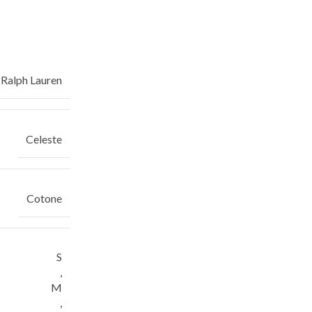
 Ralph Lauren
Celeste
Cotone
S
,
M
,