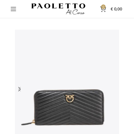
0
€
0,00