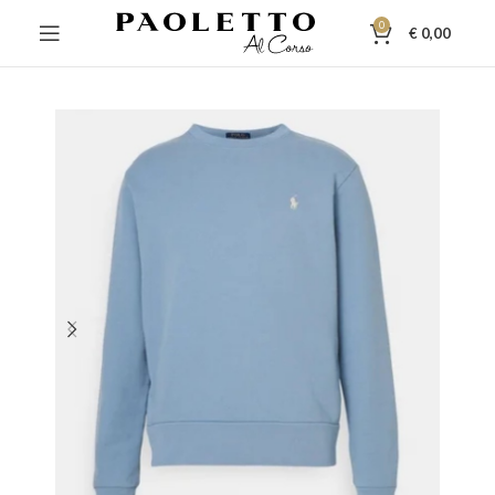
0
€
0,00