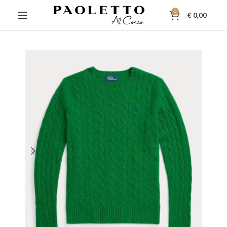
0
€
0,00