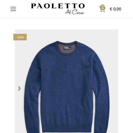
0
€
0,00
-32%