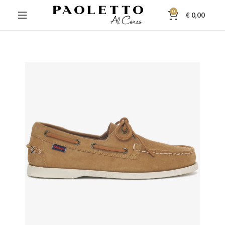
0
€
0,00