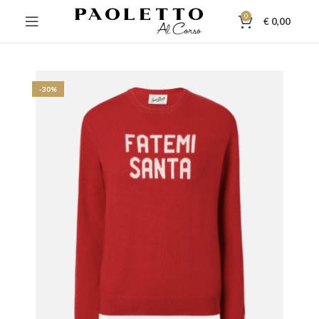
0
€
0,00
-30%