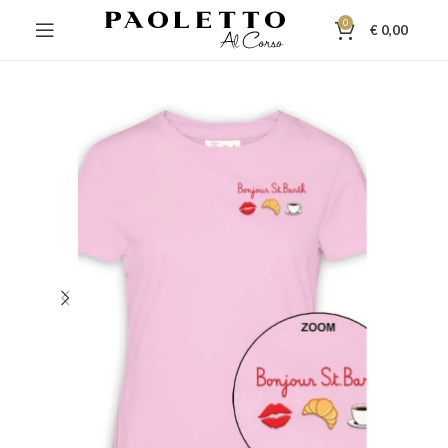
0
€
0,00